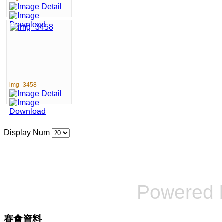
img_3458
Display Num
Powered
賽會資料