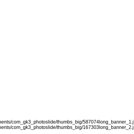
nents/com_gk3_photoslide/thumbs_big/587074long_banner_1.
nents/com_gk3_photoslide/thumbs_big/167303long_banner_2.