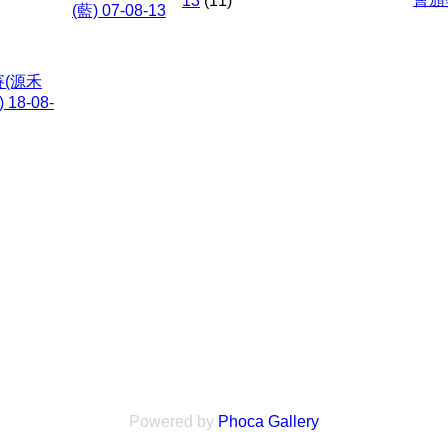
13
(11)
賽(源禾
18-08-
Powered by
Phoca
Gallery