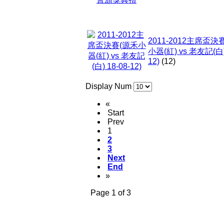
2011-2012主席盃決
小器(紅) vs 老友記(白) 
12)
(12)
Display Num
«
Start
Prev
1
2
3
Next
End
»
Page 1 of 3