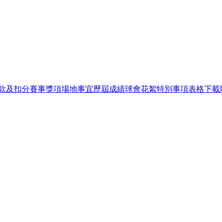
瀏覽人次：
款及扣分
賽事獎項
場地事宜
歷屆成績
球會花絮
特別事項
表格下載