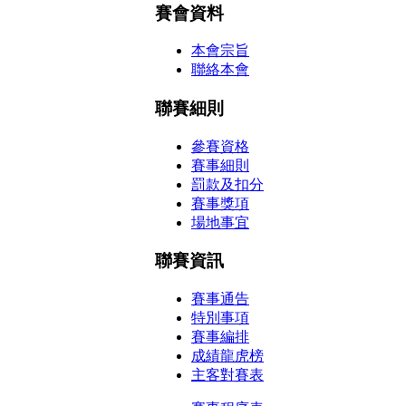
賽會資料
本會宗旨
聯絡本會
聯賽細則
參賽資格
賽事細則
罰款及扣分
賽事獎項
場地事宜
聯賽資訊
賽事通告
特別事項
賽事編排
成績龍虎榜
主客對賽表