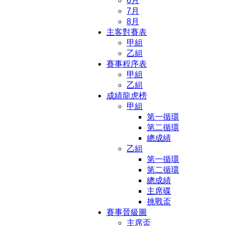
6月
7月
8月
主客對賽表
甲組
乙組
賽事程序表
甲組
乙組
成績龍虎榜
甲組
第一循環
第二循環
總成績
乙組
第一循環
第二循環
總成績
主席碟
挑戰盃
賽事晉級圖
主席盃