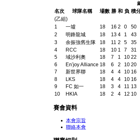
名次
球隊名稱
場數
勝
和
負
積
(乙組)
1
一墟
18
16
2
0
50
2
明鋒龍城
18
13
4
1
43
3
余振強舊生隊
18
11
2
5
35
4
RCC
18
10
1
7
31
5
域沙利奧
18
7
1
10
22
6
En'joy Alliance
18
6
2
10
20
7
新世界聯
18
4
4
10
16
8
LKS
18
4
4
10
16
9
FC 如一
18
3
4
11
13
10
HKIA
18
2
4
12
10
賽會資料
本會宗旨
聯絡本會