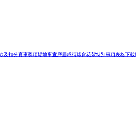
瀏覽人次：
款及扣分
賽事獎項
場地事宜
歷屆成績
球會花絮
特別事項
表格下載