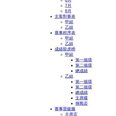
6月
7月
8月
主客對賽表
甲組
乙組
賽事程序表
甲組
乙組
成績龍虎榜
甲組
第一循環
第二循環
總成績
乙組
第一循環
第二循環
總成績
主席碟
挑戰盃
賽事晉級圖
主席盃