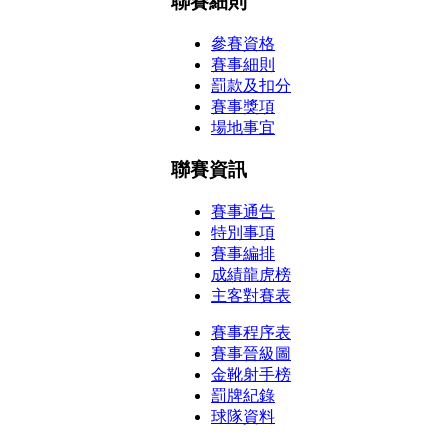
聯賽細則
參賽資格
賽事細則
罰款及扣分
賽事獎項
場地事宜
聯賽資訊
賽事通告
特別事項
賽事編排
成績龍虎榜
主客對賽表
賽事程序表
賽事晉級圖
金靴射手榜
罰牌紀錄
球隊資料