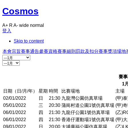
Cosmos
A+
R
A-
wide
normal
登入
Skip to content
本會宗旨
賽事通告
參賽資格
賽事細則
罰款及扣分
賽事獎項
場地
賽事
1
日期（日/月/年）
星期
時間
比賽場地
主場
02/01/2022
日
21:30
九龍灣公園仿真草場
(甲)
05/01/2022
三
20:30
蒲崗村道公園1號仿真草場
(甲)
06/01/2022
四
21:30
九龍仔公園1號仿真草場
(乙)R
06/01/2022
四
21:30
香港仔運動場1號仿真草場
(甲)
09/01/2022
日
20:00
大埔廣福公園仿真草場
(乙)L