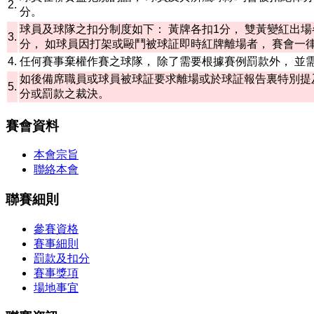
2.
分。
球員及球隊之扣分制度如下： 黃牌各扣1分， 雙黃變紅出場
3.
分， 如球員因打架或毆鬥被球証即時紅牌離場者， 賽會
4.
任何賽事棄權作賽之球隊， 除了需要根據賽例罰款外， 並需
如後備席職員或球員被球証要求離場或於球証報告裏特別提
5.
分或罰款之裁決。
賽會資料
本會宗旨
聯絡本會
聯賽細則
參賽資格
賽事細則
罰款及扣分
賽事獎項
場地事宜