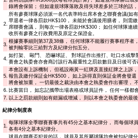
錄將會保留； 但如違規球隊落敗及得失球差多於三球的話，
所有參賽球隊必須派一名代表準時出席本會之聯賽會議(如有)，
早退者一律各罰款HK$100， 未能於會議後用膳者， 則需
2.
席聯賽會議， 則每次一律各罰款HK$300； 如任何球隊
收所有參賽之行政費用及原定之保證金。
根據賽事細則第37及38條， 任何球隊不能履行賽事程序者，
3.
被判輸零比三給對方及紀律分扣五分。
如打架、 毆鬥、 恐嚇球証、 對球証作出推打、吐口水或擊襲
4.
賽會之執委會亦會商討該行為嚴重性之罰款數目及日後可否
本會設有上訴機制， 但祗設兩黃一紅牌及直接紅牌之上訴，
5.
報告及繳付保証金HK$500， 如上訴得直則保証金將會發
將會被加重， 一切最後之裁決由本會之執委會作出審理， 
6.
比賽當日， 如忘記攜帶出場表格或球員証件， 任何一樣都會被
7.
以上之罰款細則如有錯漏或增減， 則以本會之執委會的最
紀律分制度表
每隊球隊全季聯賽賽事共有45分之基本紀律分， 而每個球
1.
各有4分之基本紀律分。
球員在聯賽盃犯規的話， 球員及其所屬球隊均會被扣紀律分